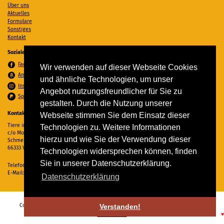
Über uns
Aktuelles
Formulare
Sonstiges
Kontakt
Soziale Medien
Facebook
Wir verwenden auf dieser Webseite Cookies
Amazon Wunschzettel
und ähnliche Technologien, um unser
Instagram
Angebot nutzungsfreundlicher für Sie zu
Spenden per PayPal
gestalten. Durch die Nutzung unserer
Kontakt
Webseite stimmen Sie dem Einsatz dieser
Tiere in Not Saar e.V.
Technologien zu. Weitere Informationen
c/o Monika Ewen
hierzu und wie Sie der Verwendung dieser
Schmelzer Straße 22
66333 Völklingen
Technologien widersprechen können, finden
Sie in unserer Datenschutzerklärung.
Telefon:
06898 294862
E-Mail:
info@tiere-in-not-saar.de
Datenschutzerklärung
Copyright © 2026 Tiere in Not Saar e.V. Alle Rechte vorbehalten. -
Impressum
-
Verstanden!
Datenschutz
♥