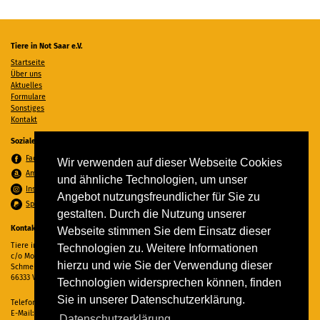
Tiere in Not Saar e.V.
Startseite
Über uns
Aktuelles
Formulare
Sonstiges
Kontakt
Soziale Medien
Facebook
Wir verwenden auf dieser Webseite Cookies
Amazon Wunschzettel
und ähnliche Technologien, um unser
Instagram
Angebot nutzungsfreundlicher für Sie zu
Spenden per PayPal
gestalten. Durch die Nutzung unserer
Kontakt
Webseite stimmen Sie dem Einsatz dieser
Tiere in Not Saar e.V.
Technologien zu. Weitere Informationen
c/o Monika Ewen
hierzu und wie Sie der Verwendung dieser
Schmelzer Straße 22
66333 Völklingen
Technologien widersprechen können, finden
Sie in unserer Datenschutzerklärung.
Telefon:
06898 294862
E-Mail:
info@tiere-in-not-saar.de
Datenschutzerklärung