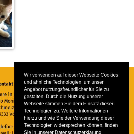
Wir verwenden auf dieser Webseite Cookies
und ähnliche Technologien, um unser
ontakt
Angebot nutzungsfreundlicher für Sie zu
ere in Not Saar e.V.
gestalten. Durch die Nutzung unserer
/o Monika Ewen
Webseite stimmen Sie dem Einsatz dieser
chmelzer Straße 22
Technologien zu. Weitere Informationen
6333 Völklingen
hierzu und wie Sie der Verwendung dieser
Technologien widersprechen können, finden
elefon:
06898 294862
Sie in unserer Datenschutzerklärung.
-Mail:
info@tiere-in-not-saar.de