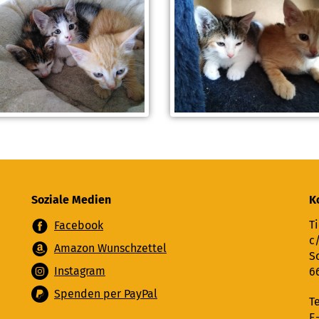
Soziale Medien
K
Ti
Facebook
c
Amazon Wunschzettel
S
Instagram
6
Spenden per PayPal
T
E