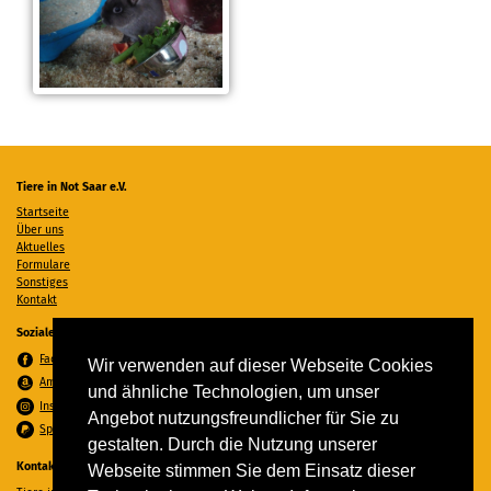
Tiere in Not Saar e.V.
Startseite
Über uns
Aktuelles
Formulare
Sonstiges
Kontakt
Soziale Medien
Facebook
Wir verwenden auf dieser Webseite Cookies
Amazon Wunschzettel
und ähnliche Technologien, um unser
Instagram
Angebot nutzungsfreundlicher für Sie zu
Spenden per PayPal
gestalten. Durch die Nutzung unserer
Kontakt
Webseite stimmen Sie dem Einsatz dieser