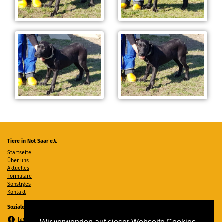
Tiere in Not Saar e.V.
Startseite
Über uns
Aktuelles
Formulare
Sonstiges
Kontakt
Soziale Medien
Facebook
Wir verwenden auf dieser Webseite Cookies