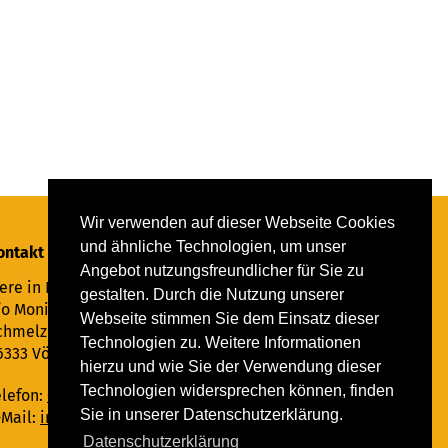
Wir verwenden auf dieser Webseite Cookies
und ähnliche Technologien, um unser
ontakt
Angebot nutzungsfreundlicher für Sie zu
ere in Not Saar e.V.
gestalten. Durch die Nutzung unserer
/o Monika Ewen
Webseite stimmen Sie dem Einsatz dieser
chmelzer Straße 22
Technologien zu. Weitere Informationen
6333 Völklingen
hierzu und wie Sie der Verwendung dieser
Technologien widersprechen können, finden
elefon:
06898 294862
Sie in unserer Datenschutzerklärung.
-Mail:
info@tiere-in-not-saar.de
Datenschutzerklärung