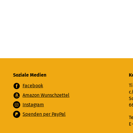
Soziale Medien
K
Ti
Facebook
c
Amazon Wunschzettel
S
Instagram
6
Spenden per PayPal
T
E