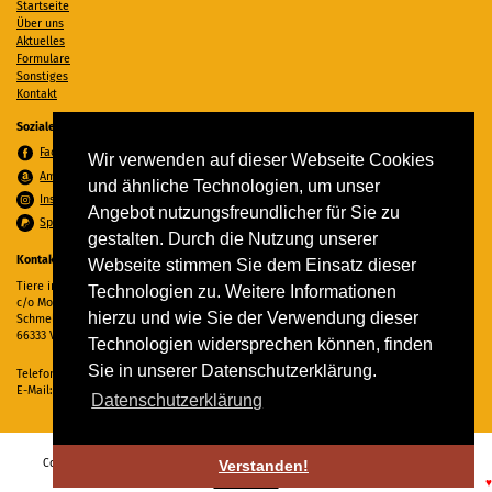
Startseite
Über uns
Aktuelles
Formulare
Sonstiges
Kontakt
Soziale Medien
Facebook
Wir verwenden auf dieser Webseite Cookies
Amazon Wunschzettel
und ähnliche Technologien, um unser
Instagram
Angebot nutzungsfreundlicher für Sie zu
Spenden per PayPal
gestalten. Durch die Nutzung unserer
Kontakt
Webseite stimmen Sie dem Einsatz dieser
Tiere in Not Saar e.V.
Technologien zu. Weitere Informationen
c/o Monika Ewen
hierzu und wie Sie der Verwendung dieser
Schmelzer Straße 22
66333 Völklingen
Technologien widersprechen können, finden
Sie in unserer Datenschutzerklärung.
Telefon:
06898 294862
E-Mail:
info@tiere-in-not-saar.de
Datenschutzerklärung
Copyright © 2026 Tiere in Not Saar e.V. Alle Rechte vorbehalten. -
Impressum
-
Verstanden!
Datenschutz
♥