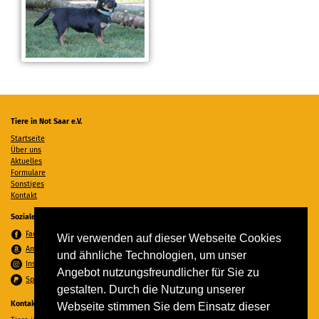
Tiere in Not Saar e.V.
Startseite
Über uns
Aktuelles
Formulare
Sonstiges
Kontakt
Soziale Medien
Facebook
Wir verwenden auf dieser Webseite Cookies
Amazon Wunschzettel
und ähnliche Technologien, um unser
Instagram
Angebot nutzungsfreundlicher für Sie zu
Spenden per PayPal
gestalten. Durch die Nutzung unserer
Kontakt
Webseite stimmen Sie dem Einsatz dieser