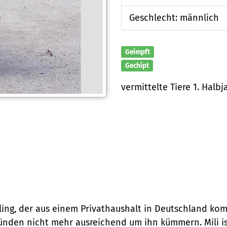
Geschlecht: männlich
Geimpft
Gechipt
vermittelte Tiere 1. Halbj
chling, der aus einem Privathaushalt in Deutschland ko
ünden nicht mehr ausreichend um ihn kümmern. Mili ist s