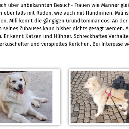
 auch über unbekannten Besuch- Frauen wie Männer gle
 ebenfalls mit Rüden, wie auch mit Hündinnen. Mili is
en. Mili kennt die gängigen Grundkommandos. An der Lei
b seines Zuhauses kann bisher nichts gesagt werden. 
m. Er kennt Katzen und Hühner. Schreckhaftes Verhalt
 verkuschelter und verspieltes Kerlchen. Bei Interesse w