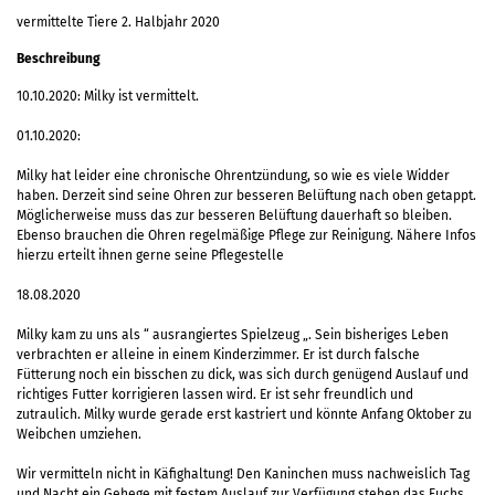
vermittelte Tiere 2. Halbjahr 2020
Beschreibung
10.10.2020: Milky ist vermittelt.
01.10.2020:
Milky hat leider eine chronische Ohrentzündung, so wie es viele Widder
haben. Derzeit sind seine Ohren zur besseren Belüftung nach oben getappt.
Möglicherweise muss das zur besseren Belüftung dauerhaft so bleiben.
Ebenso brauchen die Ohren regelmäßige Pflege zur Reinigung. Nähere Infos
hierzu erteilt ihnen gerne seine Pflegestelle
18.08.2020
Milky kam zu uns als “ ausrangiertes Spielzeug „. Sein bisheriges Leben
verbrachten er alleine in einem Kinderzimmer. Er ist durch falsche
Fütterung noch ein bisschen zu dick, was sich durch genügend Auslauf und
richtiges Futter korrigieren lassen wird. Er ist sehr freundlich und
zutraulich. Milky wurde gerade erst kastriert und könnte Anfang Oktober zu
Weibchen umziehen.
Wir vermitteln nicht in Käfighaltung! Den Kaninchen muss nachweislich Tag
und Nacht ein Gehege mit festem Auslauf zur Verfügung stehen das Fuchs