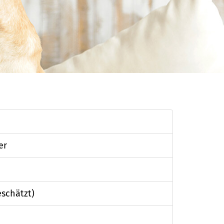
er
eschätzt)