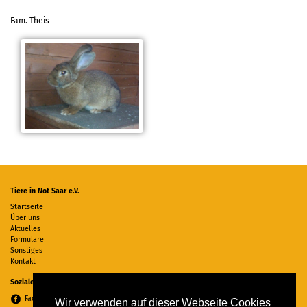
Fam. Theis
Tiere in Not Saar e.V.
Startseite
Über uns
Aktuelles
Formulare
Sonstiges
Kontakt
Soziale Medien
Facebook
Wir verwenden auf dieser Webseite Cookies