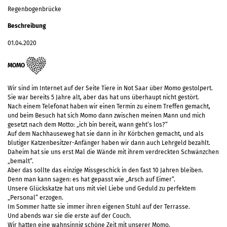
Regenbogenbrücke
Beschreibung
01.04.2020
MOMO
Wir sind im Internet auf der Seite Tiere in Not Saar über Momo gestolpert.
Sie war bereits 5 Jahre alt, aber das hat uns überhaupt nicht gestört.
Nach einem Telefonat haben wir einen Termin zu einem Treffen gemacht,
und beim Besuch hat sich Momo dann zwischen meinen Mann und mich
gesetzt nach dem Motto: „ich bin bereit, wann geht’s los?“
Auf dem Nachhauseweg hat sie dann in ihr Körbchen gemacht, und als
blutiger Katzenbesitzer-Anfänger haben wir dann auch Lehrgeld bezahlt.
Daheim hat sie uns erst Mal die Wände mit ihrem verdreckten Schwänzchen
„bemalt“.
Aber das sollte das einzige Missgeschick in den fast 10 Jahren bleiben.
Denn man kann sagen: es hat gepasst wie „Arsch auf Eimer“.
Unsere Glückskatze hat uns mit viel Liebe und Geduld zu perfektem
„Personal“ erzogen.
Im Sommer hatte sie immer ihren eigenen Stuhl auf der Terrasse.
Und abends war sie die erste auf der Couch.
Wir hatten eine wahnsinnig schöne Zeit mit unserer Momo.