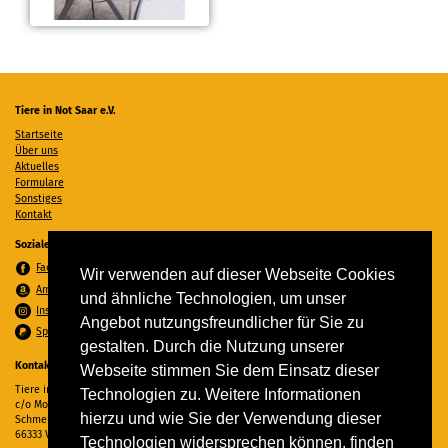
Tiere in Not Saar e.V.
Startseite
Über uns
Aktuelles
Formulare
Sonstiges
Kontakt
Soziale Medien
Facebook
Wir verwenden auf dieser Webseite Cookies
Amazon Wunschzettel
und ähnliche Technologien, um unser
Instagram
Angebot nutzungsfreundlicher für Sie zu
Spenden per PayPal
gestalten. Durch die Nutzung unserer
Kontakt
Webseite stimmen Sie dem Einsatz dieser
Tiere in Not Saar e.V.
Technologien zu. Weitere Informationen
c/o Monika Ewen
hierzu und wie Sie der Verwendung dieser
Schmelzer Straße 22
66333 Völklingen
Technologien widersprechen können, finden