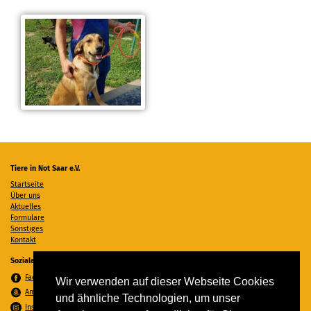
Tiere in Not Saar e.V.
Startseite
Über uns
Aktuelles
Formulare
Sonstiges
Kontakt
Soziale Medien
Facebook
Wir verwenden auf dieser Webseite Cookies
Amazon Wunschzettel
und ähnliche Technologien, um unser
Instagram