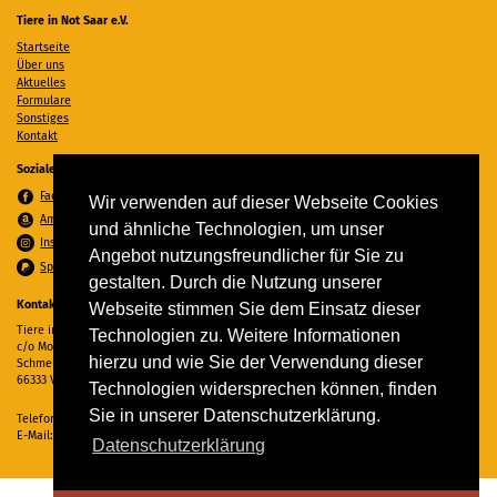
Tiere in Not Saar e.V.
Startseite
Über uns
Aktuelles
Formulare
Sonstiges
Kontakt
Soziale Medien
Facebook
Wir verwenden auf dieser Webseite Cookies
Amazon Wunschzettel
und ähnliche Technologien, um unser
Instagram
Angebot nutzungsfreundlicher für Sie zu
Spenden per PayPal
gestalten. Durch die Nutzung unserer
Kontakt
Webseite stimmen Sie dem Einsatz dieser
Tiere in Not Saar e.V.
Technologien zu. Weitere Informationen
c/o Monika Ewen
hierzu und wie Sie der Verwendung dieser
Schmelzer Straße 22
66333 Völklingen
Technologien widersprechen können, finden
Sie in unserer Datenschutzerklärung.
Telefon:
06898 294862
E-Mail:
info@tiere-in-not-saar.de
Datenschutzerklärung