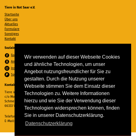
Tiere in Not Saar e.V.
Startseite
Über uns
Aktuelles
Formulare
Sonstiges
Kontakt
Soziale Medien
Facebook
Wir verwenden auf dieser Webseite Cookies
Amazon Wunschzettel
und ähnliche Technologien, um unser
Instagram
Angebot nutzungsfreundlicher für Sie zu
Spenden per PayPal
gestalten. Durch die Nutzung unserer
Kontakt
Webseite stimmen Sie dem Einsatz dieser
Tiere in Not Saar e.V.
Technologien zu. Weitere Informationen
c/o Monika Ewen
hierzu und wie Sie der Verwendung dieser
Schmelzer Straße 22
66333 Völklingen
Technologien widersprechen können, finden
Sie in unserer Datenschutzerklärung.
Telefon:
06898 294862
E-Mail:
info@tiere-in-not-saar.de
Datenschutzerklärung