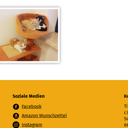
Soziale Medien
K
Ti
Facebook
c
Amazon Wunschzettel
S
Instagram
6