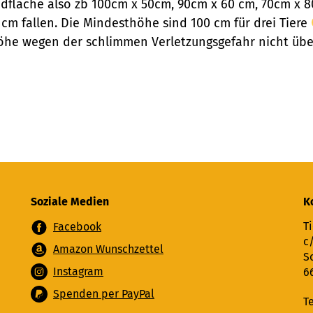
fläche also zb 100cm x 50cm, 90cm x 60 cm, 70cm x 80 
cm fallen. Die Mindesthöhe sind 100 cm für drei Tiere
llhöhe wegen der schlimmen Verletzungsgefahr nicht übe
Soziale Medien
K
Ti
Facebook
c
Amazon Wunschzettel
S
Instagram
6
Spenden per PayPal
T