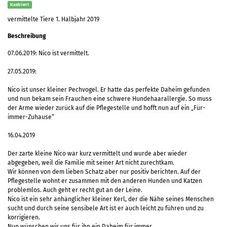
Kastriert
vermittelte Tiere 1. Halbjahr 2019
Beschreibung
07.06.2019: Nico ist vermittelt.
27.05.2019:
Nico ist unser kleiner Pechvogel. Er hatte das perfekte Daheim gefunden
und nun bekam sein Frauchen eine schwere Hundehaarallergie. So muss
der Arme wieder zurück auf die Pflegestelle und hofft nun auf ein „Für-
immer-Zuhause“
16.04.2019
Der zarte kleine Nico war kurz vermittelt und wurde aber wieder
abgegeben, weil die Familie mit seiner Art nicht zurechtkam.
Wir können von dem lieben Schatz aber nur positiv berichten. Auf der
Pflegestelle wohnt er zusammen mit den anderen Hunden und Katzen
problemlos. Auch geht er recht gut an der Leine.
Nico ist ein sehr anhänglicher kleiner Kerl, der die Nähe seines Menschen
sucht und durch seine sensibele Art ist er auch leicht zu führen und zu
korrigieren.
Nun wünschen wir uns für ihn ein Daheim für immer.