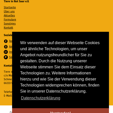
Tiere in Not Saar e.V.
Startseite
Über uns
Aktuelles
Formulare
Sonstiges
Kontakt
Soziale Medien
Facebook
Wir verwenden auf dieser Webseite Cookies
Amazon Wunschzettel
und ähnliche Technologien, um unser
Instagram
Angebot nutzungsfreundlicher für Sie zu
Spenden per PayPal
gestalten. Durch die Nutzung unserer
Kontakt
Webseite stimmen Sie dem Einsatz dieser
Tiere in Not Saar e.V.
Technologien zu. Weitere Informationen
c/o Monika Ewen
hierzu und wie Sie der Verwendung dieser
Schmelzer Straße 22
66333 Völklingen
Technologien widersprechen können, finden
Sie in unserer Datenschutzerklärung.
Telefon:
06898 294862
E-Mail:
info@tiere-in-not-saar.de
Datenschutzerklärung
Copyright © 2026 Tiere in Not Saar e.V. Alle Rechte vorbehalten. -
Impressum
-