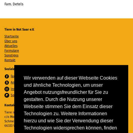
Fam. Detels
Tiere in Not Saar e.V.
Startseite
Über uns
Aktuelles
Formulare
Sonstiges
Kontakt
Soziale Medien
Facebook
Wir verwenden auf dieser Webseite Cookies
Amazon Wunschzettel
und ähnliche Technologien, um unser
Instagram
Angebot nutzungsfreundlicher für Sie zu
Spenden per PayPal
gestalten. Durch die Nutzung unserer
Kontakt
Webseite stimmen Sie dem Einsatz dieser
Tiere in Not Saar e.V.
Technologien zu. Weitere Informationen
c/o Monika Ewen
hierzu und wie Sie der Verwendung dieser
Schmelzer Straße 22
66333 Völklingen
Technologien widersprechen können, finden