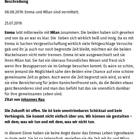
Beschreibung
08.08.2019: Emma und Milan sind vermittelt.
25.07.2019:
Emma
lebt mitlerweile mit
Milan
zusammen. Die beiden haben sich gesehen
und von da an war es klar. Die lieben sich wirklich heiß und innig. Da es mit
Emma in Sachen Vergesellschaftung wirklich viele fehlgeschlage Versuche
gab und ihr ja auch nur noch begrenzte Zeit bleibt, möchten wir die beiden
Wackelnasen nicht mehr trennen. Emma ist wie ausgewechselt seit sie
ihren Milan hat. Sie hat ein überaus freundliches Wesen und freut sich
wenn ihre Bezugsperson sie im Gehege besuchen kommt. Es wäre so schön,
wenn jemand die Möglichkeit sähe den Beiden eine Chance auf eine schöne
gemeinsame Zeit zu geben. Auch wenn die Zeit begrenzt sein wird, so wird
sie eine Bereicherung für jeden Kaninchenfreund sein, da die Beiden etwas
ganz Besonderes sind und man das Gefühl hat das sie unendlich dankbar
für ihre gemeinsames Leben sind.
Zitat von
Johannes Rau
Die Zukunft ist offen. Sie ist kein unentrinnbares Schicksal und kein
Verhängnis. Sie kommt nicht einfach über uns. Wir können sie gestalten –
mit dem, was wir tun und mit dem, was wir nicht tun.
In diesem Sinne haben sie keine Angst davor das Emmas Leben irgendwann
zu Ende geht. Sie ist so lebensfroh, genießen sie die Zeit mit ihr und Milan.