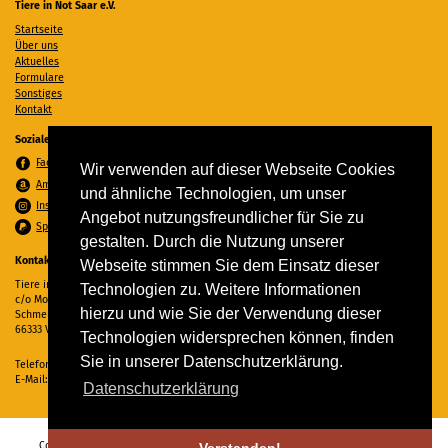
Tiere in Not Saar e.V.
Startseite
Über uns
Aktuelles
Formulare
Sonstiges
Kontakt
Soziale Medien
Facebook
Wir verwenden auf dieser Webseite Cookies
Amazon Wunschzettel
und ähnliche Technologien, um unser
Instagram
Angebot nutzungsfreundlicher für Sie zu
Spenden per PayPal
gestalten. Durch die Nutzung unserer
Kontakt
Webseite stimmen Sie dem Einsatz dieser
Tiere in Not Saar e.V.
Technologien zu. Weitere Informationen
c/o Monika Ewen
hierzu und wie Sie der Verwendung dieser
Schmelzer Straße 22
66333 Völklingen
Technologien widersprechen können, finden
Sie in unserer Datenschutzerklärung.
Telefon:
06898 294862
E-Mail:
info@tiere-in-not-saar.de
Datenschutzerklärung
Copyright © 2026 Tiere in Not Saar e.V. Alle Rechte vorbehalten. -
Impressum
-