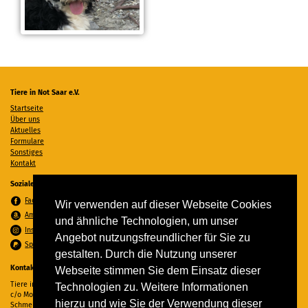
Tiere in Not Saar e.V.
Startseite
Über uns
Aktuelles
Formulare
Sonstiges
Kontakt
Soziale Medien
Facebook
Wir verwenden auf dieser Webseite Cookies
Amazon Wunschzettel
und ähnliche Technologien, um unser
Instagram
Angebot nutzungsfreundlicher für Sie zu
Spenden per PayPal
gestalten. Durch die Nutzung unserer
Kontakt
Webseite stimmen Sie dem Einsatz dieser
Tiere in Not Saar e.V.
Technologien zu. Weitere Informationen
c/o Monika Ewen
hierzu und wie Sie der Verwendung dieser
Schmelzer Straße 22