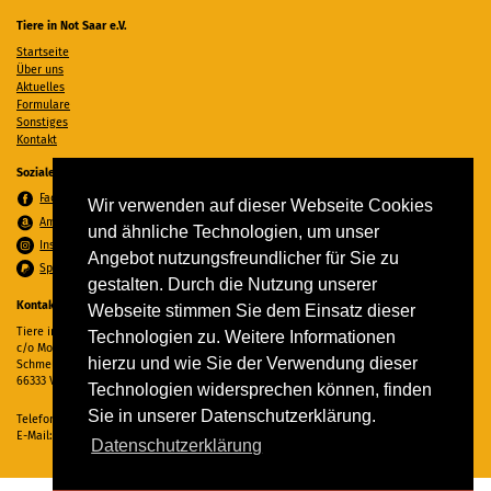
Tiere in Not Saar e.V.
Startseite
Über uns
Aktuelles
Formulare
Sonstiges
Kontakt
Soziale Medien
Facebook
Wir verwenden auf dieser Webseite Cookies
Amazon Wunschzettel
und ähnliche Technologien, um unser
Instagram
Angebot nutzungsfreundlicher für Sie zu
Spenden per PayPal
gestalten. Durch die Nutzung unserer
Kontakt
Webseite stimmen Sie dem Einsatz dieser
Tiere in Not Saar e.V.
Technologien zu. Weitere Informationen
c/o Monika Ewen
hierzu und wie Sie der Verwendung dieser
Schmelzer Straße 22
66333 Völklingen
Technologien widersprechen können, finden
Sie in unserer Datenschutzerklärung.
Telefon:
06898 294862
E-Mail:
info@tiere-in-not-saar.de
Datenschutzerklärung