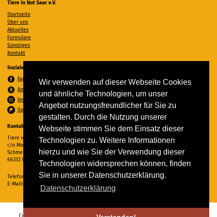
Tiere in Not Saar e.V.
Startseite
Über uns
Aktuelles
Formulare
Sonstiges
Kontakt
Soziale Medien
Facebook
Wir verwenden auf dieser Webseite Cookies
Amazon Wunschzettel
und ähnliche Technologien, um unser
Instagram
Angebot nutzungsfreundlicher für Sie zu
Spenden per PayPal
gestalten. Durch die Nutzung unserer
Kontakt
Webseite stimmen Sie dem Einsatz dieser
Tiere in Not Saar e.V.
Technologien zu. Weitere Informationen
c/o Monika Ewen
hierzu und wie Sie der Verwendung dieser
Schmelzer Straße 22
66333 Völklingen
Technologien widersprechen können, finden
Sie in unserer Datenschutzerklärung.
Telefon:
06898 294862
E-Mail:
info@tiere-in-not-saar.de
Datenschutzerklärung
Copyright © 2026 Tiere in Not Saar e.V. Alle Rechte vorbehalten. -
Impressum
-