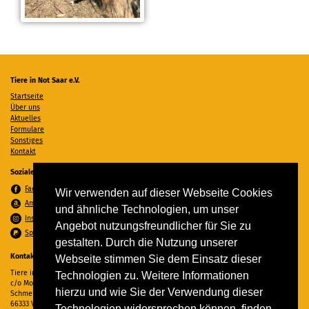
Tiere in Not Saar e.V.
Startseite
Über uns
Aktuelles
Formulare
Sonstiges
Kontakt
Soziale Medien
Facebook
Wir verwenden auf dieser Webseite Cookies
Amazon Wunschzettel
und ähnliche Technologien, um unser
Instagram
Angebot nutzungsfreundlicher für Sie zu
Spenden per PayPal
gestalten. Durch die Nutzung unserer
Kontakt
Webseite stimmen Sie dem Einsatz dieser
Tiere in Not Saar e.V.
Technologien zu. Weitere Informationen
c/o Monika Ewen
hierzu und wie Sie der Verwendung dieser
Schmelzer Straße 22
66333 Völklingen
Technologien widersprechen können, finden