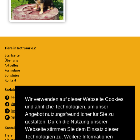
Tiere in Not Saar e.V.
Startseite
Über uns
Aktuelles
Formulare
Sonstiges
Kontakt
Soziale Medien
Facebook
Wir verwenden auf dieser Webseite Cookies
Amazon Wunschzettel
und ähnliche Technologien, um unser
Instagram
Angebot nutzungsfreundlicher für Sie zu
Spenden per PayPal
gestalten. Durch die Nutzung unserer
Kontakt
Webseite stimmen Sie dem Einsatz dieser
Tiere in Not Saar e.V.
Technologien zu. Weitere Informationen