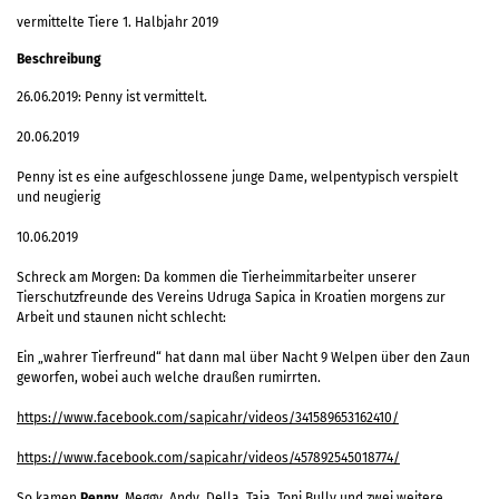
vermittelte Tiere 1. Halbjahr 2019
Beschreibung
26.06.2019: Penny ist vermittelt.
20.06.2019
Penny ist es eine aufgeschlossene junge Dame, welpentypisch verspielt
und neugierig
10.06.2019
Schreck am Morgen: Da kommen die Tierheimmitarbeiter unserer
Tierschutzfreunde des Vereins Udruga Sapica in Kroatien morgens zur
Arbeit und staunen nicht schlecht:
Ein „wahrer Tierfreund“ hat dann mal über Nacht 9 Welpen über den Zaun
geworfen, wobei auch welche draußen rumirrten.
https://www.facebook.com/sapicahr/videos/341589653162410/
https://www.facebook.com/sapicahr/videos/457892545018774/
So kamen
Penny
, Meggy, Andy, Della, Taja, Toni Bully und zwei weitere