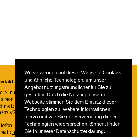
Wir verwenden auf dieser Webseite Cookies
und ähnliche Technologien, um unser
ontakt
Angebot nutzungsfreundlicher für Sie zu
ere in Not Saar e.V.
gestalten. Durch die Nutzung unserer
/o Monika Ewen
Webseite stimmen Sie dem Einsatz dieser
chmelzer Straße 22
Technologien zu. Weitere Informationen
6333 Völklingen
hierzu und wie Sie der Verwendung dieser
Technologien widersprechen können, finden
elefon:
06898 294862
Sie in unserer Datenschutzerklärung.
-Mail:
info@tiere-in-not-saar.de