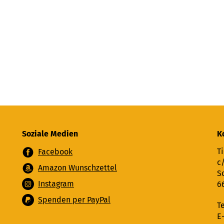
Soziale Medien
K
Ti
Facebook
c
Amazon Wunschzettel
S
Instagram
6
Spenden per PayPal
T
E