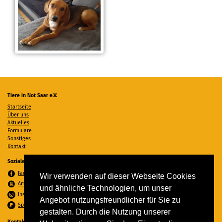
Tiere in Not Saar e.V.
Startseite
Über uns
Aktuelles
Formulare
Sonstiges
Kontakt
Soziale Medien
Facebook
Wir verwenden auf dieser Webseite Cookies
Amazon Wunschzettel
und ähnliche Technologien, um unser
Instagram
Angebot nutzungsfreundlicher für Sie zu
Spenden per PayPal
gestalten. Durch die Nutzung unserer
Kontakt