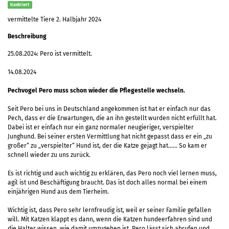
Kastriert
vermittelte Tiere 2. Halbjahr 2024
Beschreibung
25.08.2024: Pero ist vermittelt.
14.08.2024
Pechvogel Pero muss schon wieder die Pflegestelle wechseln.
Seit Pero bei uns in Deutschland angekommen ist hat er einfach nur das
Pech, dass er die Erwartungen, die an ihn gestellt wurden nicht erfüllt hat.
Dabei ist er einfach nur ein ganz normaler neugieriger, verspielter
Junghund. Bei seiner ersten Vermittlung hat nicht gepasst dass er ein „zu
großer“ zu „verspielter“ Hund ist, der die Katze gejagt hat…… So kam er
schnell wieder zu uns zurück.
Es ist richtig und auch wichtig zu erklären, das Pero noch viel lernen muss,
agil ist und Beschäftigung braucht. Das ist doch alles normal bei einem
einjährigen Hund aus dem Tierheim.
Wichtig ist, dass Pero sehr lernfreudig ist, weil er seiner Familie gefallen
will. Mit Katzen klappt es dann, wenn die Katzen hundeerfahren sind und
die Halter wissen, wie damit umzugehen ist. Pero lässt sich abrufen und