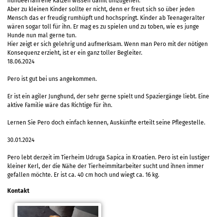
hundeerfahrene Katzen wissen damit umzugehen.
Aber zu kleinen Kinder sollte er nicht, denn er freut sich so über jeden
Mensch das er freudig rumhüpft und hochspringt. Kinder ab Teenageralter
wären sogar toll für ihn. Er mag es zu spielen und zu toben, wie es junge
Hunde nun mal gerne tun.
Hier zeigt er sich gelehrig und aufmerksam. Wenn man Pero mit der nötigen
Konsequenz erzieht, ist er ein ganz toller Begleiter.
18.06.2024
Pero ist gut bei uns angekommen.
Er ist ein agiler Junghund, der sehr gerne spielt und Spaziergänge liebt. Eine
aktive Familie wäre das Richtige für ihn.
Lernen Sie Pero doch einfach kennen, Auskünfte erteilt seine Pflegestelle.
30.01.2024
Pero lebt derzeit im Tierheim Udruga Sapica in Kroatien. Pero ist ein lustiger
kleiner Kerl, der die Nähe der Tierheimmitarbeiter sucht und ihnen immer
gefallen möchte. Er ist ca. 40 cm hoch und wiegt ca. 16 kg.
Kontakt