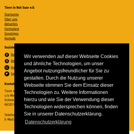
Tiere in Not Saar e.V.
Startseite
Über uns
Aktuelles
Formulare
Sonstiges
Kontakt
Soziale Medien
Facebook
Wir verwenden auf dieser Webseite Cookies
Amazon Wunschzettel
und ähnliche Technologien, um unser
Instagram
Angebot nutzungsfreundlicher für Sie zu
Spenden per PayPal
gestalten. Durch die Nutzung unserer
Kontakt
Webseite stimmen Sie dem Einsatz dieser
Tiere in Not Saar e.V.
Technologien zu. Weitere Informationen
c/o Monika Ewen
hierzu und wie Sie der Verwendung dieser
Schmelzer Straße 22
66333 Völklingen
Technologien widersprechen können, finden
Sie in unserer Datenschutzerklärung.
Telefon:
06898 294862
E-Mail:
info@tiere-in-not-saar.de
Datenschutzerklärung