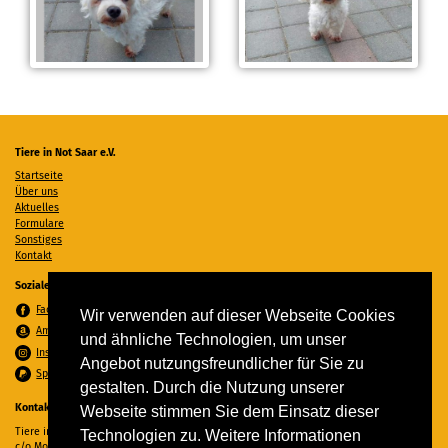
Tiere in Not Saar e.V.
Startseite
Über uns
Aktuelles
Formulare
Sonstiges
Kontakt
Soziale Medien
Facebook
Wir verwenden auf dieser Webseite Cookies
Amazon Wunschzettel
und ähnliche Technologien, um unser
Instagram
Angebot nutzungsfreundlicher für Sie zu
Spenden per PayPal
gestalten. Durch die Nutzung unserer
Kontakt
Webseite stimmen Sie dem Einsatz dieser
Tiere in Not Saar e.V.
Technologien zu. Weitere Informationen
c/o Monika Ewen