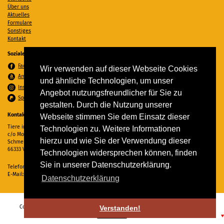
Über uns
Aktuelles
Formulare
Sonstiges
Kontakt
Soziale Medien
Facebook
Wir verwenden auf dieser Webseite Cookies
Amazon Wunschzettel
und ähnliche Technologien, um unser
Instagram
Angebot nutzungsfreundlicher für Sie zu
Spenden per PayPal
gestalten. Durch die Nutzung unserer
Kontakt
Webseite stimmen Sie dem Einsatz dieser
Tiere in Not Saar e.V.
Technologien zu. Weitere Informationen
c/o Monika Ewen
hierzu und wie Sie der Verwendung dieser
Schmelzer Straße 22
66333 Völklingen
Technologien widersprechen können, finden
Sie in unserer Datenschutzerklärung.
Telefon:
06898 294862
E-Mail:
info@tiere-in-not-saar.de
Datenschutzerklärung
Copyright © 2026 Tiere in Not Saar e.V. Alle Rechte vorbehalten. -
Impressum
-
Verstanden!
Datenschutz
♥