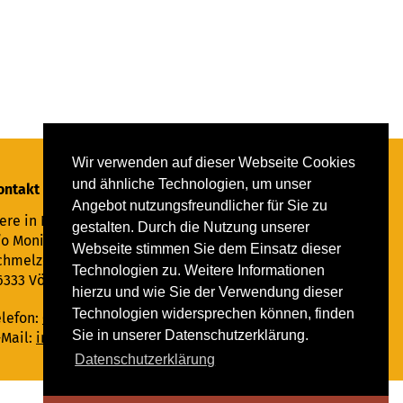
Wir verwenden auf dieser Webseite Cookies
und ähnliche Technologien, um unser
ontakt
Angebot nutzungsfreundlicher für Sie zu
ere in Not Saar e.V.
gestalten. Durch die Nutzung unserer
/o Monika Ewen
Webseite stimmen Sie dem Einsatz dieser
chmelzer Straße 22
Technologien zu. Weitere Informationen
6333 Völklingen
hierzu und wie Sie der Verwendung dieser
Technologien widersprechen können, finden
elefon:
06898 294862
Sie in unserer Datenschutzerklärung.
-Mail:
info@tiere-in-not-saar.de
Datenschutzerklärung