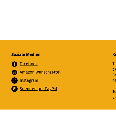
Soziale Medien
K
Ti
Facebook
c
Amazon Wunschzettel
S
Instagram
6
Spenden per PayPal
T
E