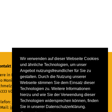
Wir verwenden auf dieser Webseite Cookies
und ähnliche Technologien, um unser
ontakt
Angebot nutzungsfreundlicher für Sie zu
ere in Not Saar e.V.
gestalten. Durch die Nutzung unserer
/o Monika Ewen
Webseite stimmen Sie dem Einsatz dieser
chmelzer Straße 22
Technologien zu. Weitere Informationen
6333 Völklingen
hierzu und wie Sie der Verwendung dieser
Technologien widersprechen können, finden
elefon:
06898 294862
Sie in unserer Datenschutzerklärung.
-Mail:
info@tiere-in-not-saar.de