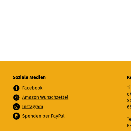
Soziale Medien
K
Ti
Facebook
c
Amazon Wunschzettel
S
Instagram
6
Spenden per PayPal
T
E