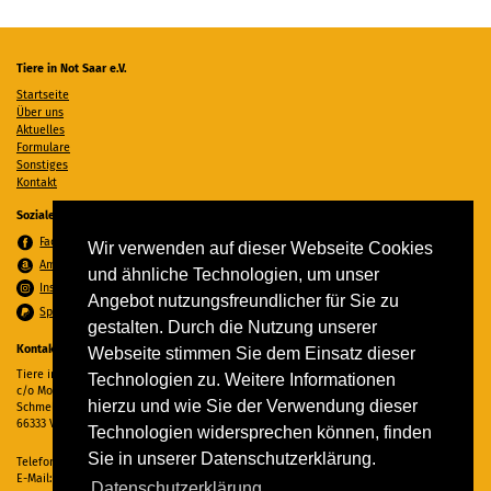
Tiere in Not Saar e.V.
Startseite
Über uns
Aktuelles
Formulare
Sonstiges
Kontakt
Soziale Medien
Facebook
Wir verwenden auf dieser Webseite Cookies
Amazon Wunschzettel
und ähnliche Technologien, um unser
Instagram
Angebot nutzungsfreundlicher für Sie zu
Spenden per PayPal
gestalten. Durch die Nutzung unserer
Kontakt
Webseite stimmen Sie dem Einsatz dieser
Tiere in Not Saar e.V.
Technologien zu. Weitere Informationen
c/o Monika Ewen
hierzu und wie Sie der Verwendung dieser
Schmelzer Straße 22
66333 Völklingen
Technologien widersprechen können, finden
Sie in unserer Datenschutzerklärung.
Telefon:
06898 294862
E-Mail:
info@tiere-in-not-saar.de
Datenschutzerklärung