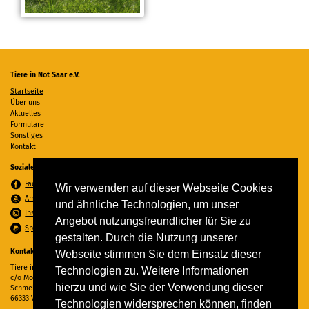
Tiere in Not Saar e.V.
Startseite
Über uns
Aktuelles
Formulare
Sonstiges
Kontakt
Soziale Medien
Facebook
Wir verwenden auf dieser Webseite Cookies
Amazon Wunschzettel
und ähnliche Technologien, um unser
Instagram
Angebot nutzungsfreundlicher für Sie zu
Spenden per PayPal
gestalten. Durch die Nutzung unserer
Kontakt
Webseite stimmen Sie dem Einsatz dieser
Tiere in Not Saar e.V.
Technologien zu. Weitere Informationen
c/o Monika Ewen
hierzu und wie Sie der Verwendung dieser
Schmelzer Straße 22
66333 Völklingen
Technologien widersprechen können, finden