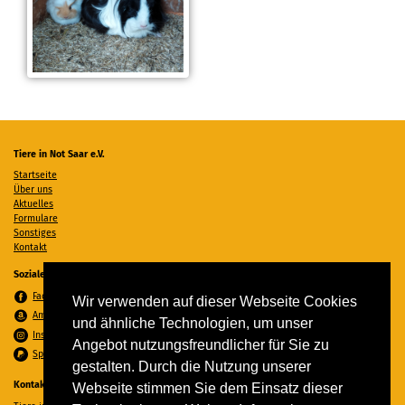
Tiere in Not Saar e.V.
Startseite
Über uns
Aktuelles
Formulare
Sonstiges
Kontakt
Soziale Medien
Facebook
Wir verwenden auf dieser Webseite Cookies
Amazon Wunschzettel
und ähnliche Technologien, um unser
Instagram
Angebot nutzungsfreundlicher für Sie zu
Spenden per PayPal
gestalten. Durch die Nutzung unserer
Kontakt
Webseite stimmen Sie dem Einsatz dieser