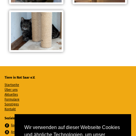
Tiere in Not Saar e.V.
Startseite
Über uns
Aktuelles
Formulare
Sonstiges
Kontakt
Soziale Medien
Facebook
Wir verwenden auf dieser Webseite Cookies
Amazon Wunschzettel
und ähnliche Technologien, um unser