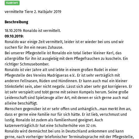
Kastriert
vermittelte Tiere 2. Halbjahr 2019
Beschreibung
18.10.2019: Ronaldo ist vermittelt.
09.10.2019:
Ronaldo war einige Zeit vermittelt, leider ist er wieder bei uns und wir
suchen für ihn ein neues Zuhause.
Bei unserer Pflegestelle ist Ronaldo ein total lieber kleiner Kerl, das
allergrößte für ihn ist ausgiebig mit dem Pflegefrauchen zu kuscheln. Ein
richtiger Schmusebomber.
Ronaldo ist vier Jahre alt und lebte in einem großen Rudel in einer
Pflegestelle des Vereins Madrigueras e.V.. Er ist sehr verträglich mit
anderen Fellnasen, Rüden und Hündinnen. Er kann auch mal ein kleiner
Stinkstiefel sein, aber nicht negativ. Lässt sich aber sehr gut korrigieren. Er
ist sehr verspielt und tobt gerne mit seinen Kumpels herum. Seine große
Leidenschaft sind Spielzeuge aller Art, mit denen er sich gerne auch mal
alleine beschäftigt.
Menschen gegenüber ist er sehr offen und anhänglich…man merkt ihm an,
dass er gerne eine Familie nur für sich hätte. Er ist lieb, verschmust und
lustig. Ronaldo ist zudem als Familienhund geeignet. Auch
katzenverträglich.Er hat eine Schulterhöhe von 32 cm.
Ronaldo wird demnächst bei uns in Deutschland ankommen und kann
gerne, nach vorheriger telefonischer Terminabsprache mit der Pflegestelle,