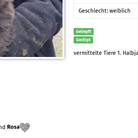
Geschlecht: weiblich
Geimpft
Gechipt
vermittelte Tiere 1. Halbj
 und
Rosa