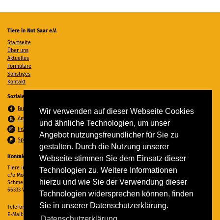
Tiere in Not Saar e.V.
Startseite
Über uns
Aktuelles
Formulare
Sonstiges
Kontakt
Soziale Medien
Facebook
Wir verwenden auf dieser Webseite Cookies
Amazon Wunschzettel
und ähnliche Technologien, um unser
Instagram
Angebot nutzungsfreundlicher für Sie zu
Spenden per PayPal
gestalten. Durch die Nutzung unserer
Kontakt
Webseite stimmen Sie dem Einsatz dieser
Tiere in Not Saar e.V.
Technologien zu. Weitere Informationen
c/o Monika Ewen
hierzu und wie Sie der Verwendung dieser
Schmelzer Straße 22
66333 Völklingen
Technologien widersprechen können, finden
Sie in unserer Datenschutzerklärung.
Telefon:
06898 294862
E-Mail:
info@tiere-in-not-saar.de
Datenschutzerklärung