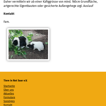
Daher vermitteln wir ab einer Käfiggrösse von mind. 160cm Grundfläche,
artgerechte Eigentbauten oder gesicherte Außengehege zzgl. Auslauf
Kontakt
Fam.
Tiere in Not Saar e.V.
Startseite
Über uns
Aktuelles
Formulare
Sonstiges
Kontakt