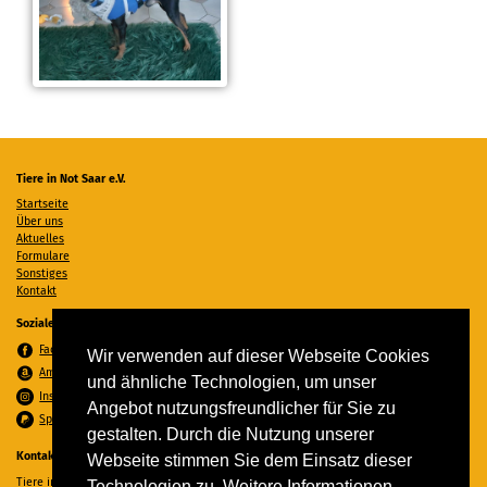
Tiere in Not Saar e.V.
Startseite
Über uns
Aktuelles
Formulare
Sonstiges
Kontakt
Soziale Medien
Facebook
Wir verwenden auf dieser Webseite Cookies
Amazon Wunschzettel
und ähnliche Technologien, um unser
Instagram
Angebot nutzungsfreundlicher für Sie zu
Spenden per PayPal
gestalten. Durch die Nutzung unserer
Kontakt
Webseite stimmen Sie dem Einsatz dieser
Tiere in Not Saar e.V.
Technologien zu. Weitere Informationen