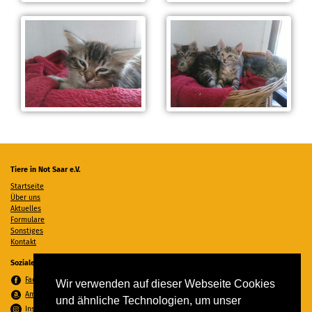
Tiere in Not Saar e.V.
Startseite
Über uns
Aktuelles
Formulare
Sonstiges
Kontakt
Soziale Medien
Facebook
Wir verwenden auf dieser Webseite Cookies
Amazon Wunschzettel
und ähnliche Technologien, um unser
Instagram