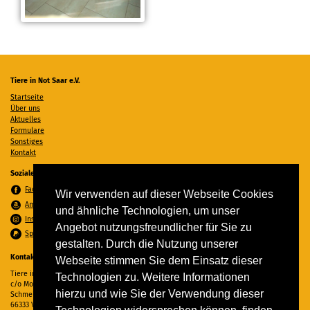
Tiere in Not Saar e.V.
Startseite
Über uns
Aktuelles
Formulare
Sonstiges
Kontakt
Soziale Medien
Facebook
Wir verwenden auf dieser Webseite Cookies
Amazon Wunschzettel
und ähnliche Technologien, um unser
Instagram
Angebot nutzungsfreundlicher für Sie zu
Spenden per PayPal
gestalten. Durch die Nutzung unserer
Kontakt
Webseite stimmen Sie dem Einsatz dieser
Tiere in Not Saar e.V.
Technologien zu. Weitere Informationen
c/o Monika Ewen
hierzu und wie Sie der Verwendung dieser
Schmelzer Straße 22
66333 Völklingen