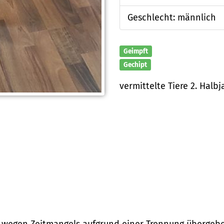
Geschlecht: männlich
Geimpft
Gechipt
vermittelte Tiere 2. Halbj
s wegen Zeitmangels aufgrund einer Trennung übergeb