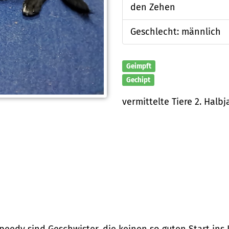
den Zehen
Geschlecht: männlich
Geimpft
Gechipt
vermittelte Tiere 2. Halbj
Speedy sind Geschwister, die keinen so guten Start ins