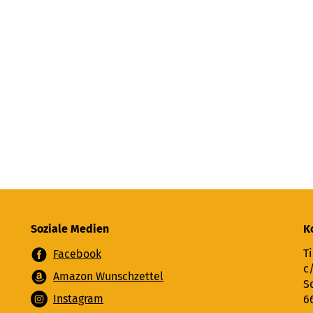
Soziale Medien
K
Ti
Facebook
c
Amazon Wunschzettel
S
Instagram
6