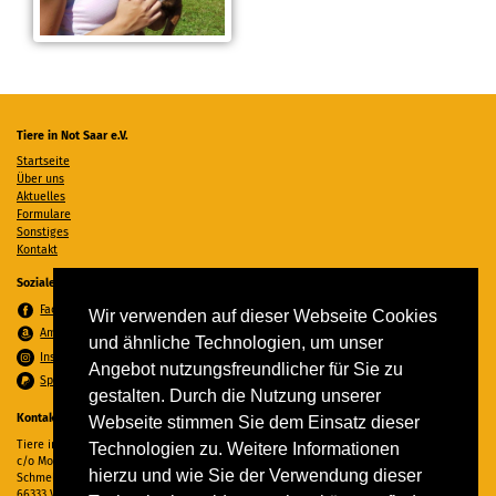
Tiere in Not Saar e.V.
Startseite
Über uns
Aktuelles
Formulare
Sonstiges
Kontakt
Soziale Medien
Facebook
Wir verwenden auf dieser Webseite Cookies
Amazon Wunschzettel
und ähnliche Technologien, um unser
Instagram
Angebot nutzungsfreundlicher für Sie zu
Spenden per PayPal
gestalten. Durch die Nutzung unserer
Kontakt
Webseite stimmen Sie dem Einsatz dieser
Tiere in Not Saar e.V.
Technologien zu. Weitere Informationen
c/o Monika Ewen
hierzu und wie Sie der Verwendung dieser
Schmelzer Straße 22
66333 Völklingen