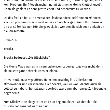
aber offen und neugierig auf Alles zu. Autofahren, Spazierengehen, alles
kein Problem. Ihr Pflegefrauchen nennt sie „meine kleine Knutschkugel“.
Denn sie genießt es sehr gestreichelt und beschmust zu werden.
Ob das freilich bei allen Menschen, insbesondere bei fremden Männern;
auch so problemlos sein wird, muss sich noch zeigen. Wenn Ihr Interesse
an der süßen kleinen Hündin geweckt ist, wenden Sie sich doch einfach an
die Pflegestelle.
07.04.2019
Srecka
Srecka bedeutet „Die Glückliche“
Die kleine Maus war es in ihrem bisherigen Leben ganz gewiss nicht, denn
sie musste ganz Schreckliches erleiden.
Ihr vermutl. massiv gestörtes Herrchen erschlug ihre 3 tierischen
Mitbewohner und verscharrte auch Srecka, weil er wohl dachte auch sie
getötet zu haben. Sie hat zwar überlebt, war dann aber einige Zeit lebendig
begraben!!!!!
Zum Glück wurde sie gerettet und nun beginnt die Zeit ab der sie „die
Glückliche“ genannt werden darf.