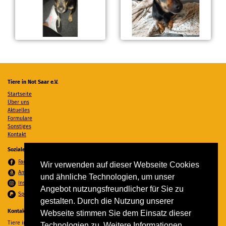
Tiere in Not Saar e.V.
Startseite
Über uns
Aktuelles
Formulare
Sonstiges
Kontakt
Soziale Medien
Facebook
Wir verwenden auf dieser Webseite Cookies
Amazon Wunschzettel
und ähnliche Technologien, um unser
Instagram
Angebot nutzungsfreundlicher für Sie zu
Spenden per PayPal
gestalten. Durch die Nutzung unserer
Kontakt
Webseite stimmen Sie dem Einsatz dieser
Tiere in Not Saar e.V.
Technologien zu. Weitere Informationen