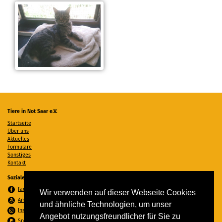
Tiere in Not Saar e.V.
Startseite
Über uns
Aktuelles
Formulare
Sonstiges
Kontakt
Soziale Medien
Facebook
Wir verwenden auf dieser Webseite Cookies
Amazon Wunschzettel
und ähnliche Technologien, um unser
Instagram
Angebot nutzungsfreundlicher für Sie zu
Spenden per PayPal